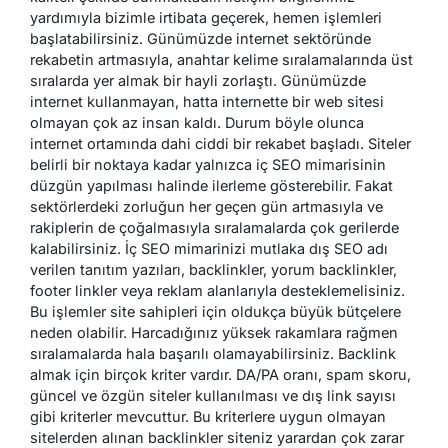
yardımıyla bizimle irtibata geçerek, hemen işlemleri
başlatabilirsiniz. Günümüzde internet sektöründe
rekabetin artmasıyla, anahtar kelime sıralamalarında üst
sıralarda yer almak bir hayli zorlaştı. Günümüzde
internet kullanmayan, hatta internette bir web sitesi
olmayan çok az insan kaldı. Durum böyle olunca
internet ortamında dahi ciddi bir rekabet başladı. Siteler
belirli bir noktaya kadar yalnızca iç SEO mimarisinin
düzgün yapılması halinde ilerleme gösterebilir. Fakat
sektörlerdeki zorluğun her geçen gün artmasıyla ve
rakiplerin de çoğalmasıyla sıralamalarda çok gerilerde
kalabilirsiniz. İç SEO mimarinizi mutlaka dış SEO adı
verilen tanıtım yazıları, backlinkler, yorum backlinkler,
footer linkler veya reklam alanlarıyla desteklemelisiniz.
Bu işlemler site sahipleri için oldukça büyük bütçelere
neden olabilir. Harcadığınız yüksek rakamlara rağmen
sıralamalarda hala başarılı olamayabilirsiniz. Backlink
almak için birçok kriter vardır. DA/PA oranı, spam skoru,
güncel ve özgün siteler kullanılması ve dış link sayısı
gibi kriterler mevcuttur. Bu kriterlere uygun olmayan
sitelerden alınan backlinkler siteniz yarardan çok zarar