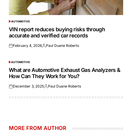
AUTOMOTIVE
POSTED
IN
VIN report reduces buying risks through
accurate and verified car records
February 4, 2026
Paul Duane Roberts
Posted
Posted
on
by
AUTOMOTIVE
POSTED
IN
What are Automotive Exhaust Gas Analyzers &
How Can They Work for You?
December 3, 2025
Paul Duane Roberts
Posted
Posted
on
by
MORE FROM AUTHOR