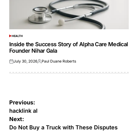
HEALTH
POSTED
IN
Inside the Success Story of Alpha Care Medical
Founder Nihar Gala
July 30, 2026
Paul Duane Roberts
Posted
Posted
on
by
Post
Previous:
navigation
hacklink al
Next:
Do Not Buy a Truck with These Disputes